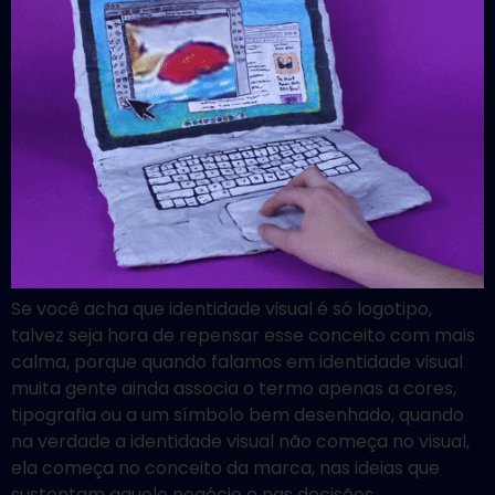
Se você acha que identidade visual é só logotipo,
talvez seja hora de repensar esse conceito com mais
calma, porque quando falamos em identidade visual
muita gente ainda associa o termo apenas a cores,
tipografia ou a um símbolo bem desenhado, quando
na verdade a identidade visual não começa no visual,
ela começa no conceito da marca, nas ideias que
sustentam aquele negócio e nas decisões