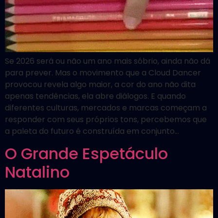
Se 2026 será ou não um ano mais sóbrio, ainda não dá
para prever. Mas o movimento que a Cloud Dancer
provocou revela algo maior, a cor do ano não dita
apenas tendências, ela abre diálogos. E quando
diferentes culturas, mercados e marcas começam a
responder com seus próprios tons, percebemos que
a paleta do futuro é construída em conjunto…
O Grande Espetáculo
Natalino