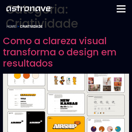
Categoria:
Criatividade
HOME
>
CRIATIVIDADE
Como a clareza visual
transforma o design em
resultados