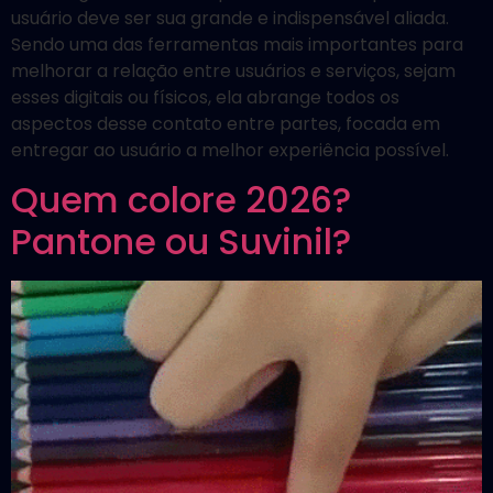
usuário deve ser sua grande e indispensável aliada.
Sendo uma das ferramentas mais importantes para
melhorar a relação entre usuários e serviços, sejam
esses digitais ou físicos, ela abrange todos os
aspectos desse contato entre partes, focada em
entregar ao usuário a melhor experiência possível.
Quem colore 2026?
Pantone ou Suvinil?