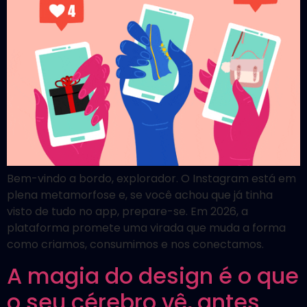
Bem-vindo a bordo, explorador. O Instagram está em
plena metamorfose e, se você achou que já tinha
visto de tudo no app, prepare-se. Em 2026, a
plataforma promete uma virada que muda a forma
como criamos, consumimos e nos conectamos.
A magia do design é o que
o seu cérebro vê, antes