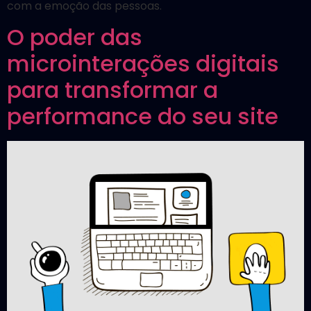
com a emoção das pessoas.
O poder das
microinterações digitais
para transformar a
performance do seu site