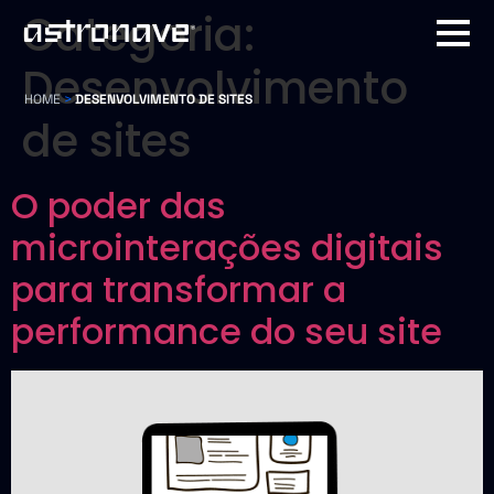
Categoria:
Desenvolvimento
HOME
>
DESENVOLVIMENTO DE SITES
de sites
O poder das
microinterações digitais
para transformar a
performance do seu site