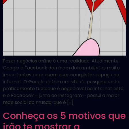
Fazer negócios online é uma realidade. Atualmente,
Google e Facebook dominam dois ambientes muito
importantes para quem quer conquistar espaço na
internet. O Google detém um site de pesquisa onde
praticamente tudo que é negociável na internet está,
e o Facebook – junto ao Instagram – possui a maior
rede social do mundo, que é […]
Conheça os 5 motivos que
irão te mostrar a