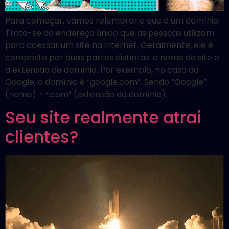
Para começar, vamos relembrar o que é um domínio:
Trata-se do endereço único que as pessoas utilizam
para acessar um site na internet. Geralmente, ele é
composto por duas partes distintas: o nome do site e
a extensão de domínio. Por exemplo, no caso do
Google, o domínio é “google.com”. Sendo “Google”
(nome) + “.com” (extensão do domínio).
Seu site realmente atrai
clientes?