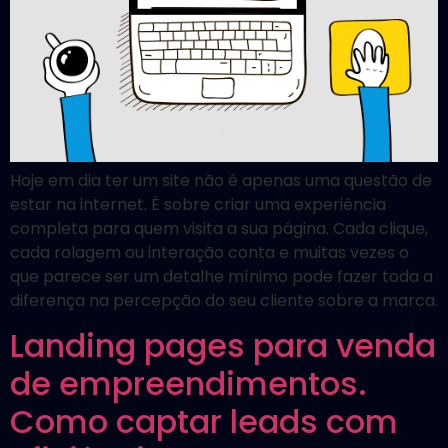
Hoje em dia ter um site não é apenas uma questão de
estar na internet. É sobre criar uma experiência
completa para quem visita a sua página. Cada clique,
cada rolagem ou interação conta e muitas vezes o
que parece ser um detalhe mínimo pode fazer toda a
diferença na percepção do seu cliente sobre a marca.
Landing pages para venda
de empreendimentos.
Como captar leads com