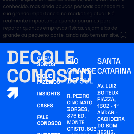
conhecido, mas ainda poucas pessoas conhecem a
sua grande importância no marketing atual. E é
realmente impactante quando paramos para
reparar quantas empresas físicas, sejam elas de
grande ou pequeno porte, ainda não tem um site, […]
DECOLE
QUEM
RIO
SANTA
SOMOS
CONOSCO
GRANDE
CATARINA
O QUE
DO SUL
FAZEMOS
AV. LUIZ
BOITEUX
INSIGHTS
R. PEDRO
PIAZZA,
CINCINATO
CASES
1302 - 1º
BORGES,
ANDAR -
376 ED.
FALE
CACHOEIRA
MONTE
CONOSCO
DO BOM
CRISTO, 606
JESUS,