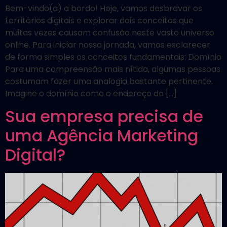
Bem-vindo(a) a bordo! Hoje, vamos desbravar os
territórios digitais e explorar dois conceitos que
muitas vezes causam confusão neste vasto universo
online. Para iniciar nossa jornada, vamos esclarecer
de forma simples os conceitos fundamentais: Domínio
Para uma compreensão mais nítida, algumas pessoas
costumam fazer uma analogia bastante pertinente.
Imagine o domínio como o endereço de […]
Sua empresa precisa de
uma Agência Marketing
Digital?