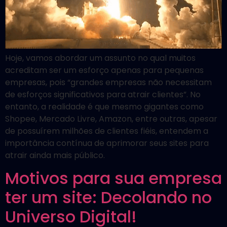
Hoje, vamos abordar um assunto no qual muitos
acreditam ser um esforço apenas para pequenas
empresas, pois “grandes empresas não necessitam
de esforços significativos para atrair clientes”. No
entanto, a realidade é que mesmo gigantes como
Shopee, Mercado Livre, Amazon, entre outras, apesar
de possuírem milhões de clientes fiéis, entendem a
importância contínua de aprimorar seus sites para
atrair ainda mais público.
Motivos para sua empresa
ter um site: Decolando no
Universo Digital!