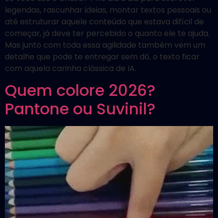
legendas, rascunhar ideias, montar textos pessoais ou
até estruturar aquele conteúdo que estava difícil de
começar, já deve ter percebido o quanto ele te ajuda.
Mas junto com toda essa agilidade também vem um
detalhe que pode te entregar sem dó, o texto ficar
com aquela carinha clássica de IA.
Quem colore 2026?
Pantone ou Suvinil?