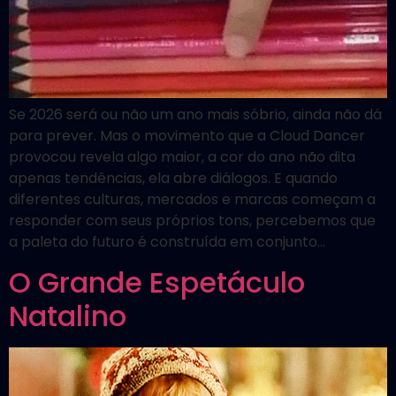
Se 2026 será ou não um ano mais sóbrio, ainda não dá
para prever. Mas o movimento que a Cloud Dancer
provocou revela algo maior, a cor do ano não dita
apenas tendências, ela abre diálogos. E quando
diferentes culturas, mercados e marcas começam a
responder com seus próprios tons, percebemos que
a paleta do futuro é construída em conjunto…
O Grande Espetáculo
Natalino