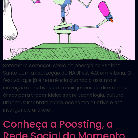
Setembro começou cheio de energia no Espírito
Santo com a realização do NAUFest 4.0, em Vitória. O
festival, que já é referência quando o assunto é
inovação e criatividade, reuniu jovens de diferentes
áreas para trocar ideias sobre tecnologia, cultura
urbana, sustentabilidade, economia criativa e até
inteligência artificial.
Conheça a Poosting, a
Rede Social do Momento