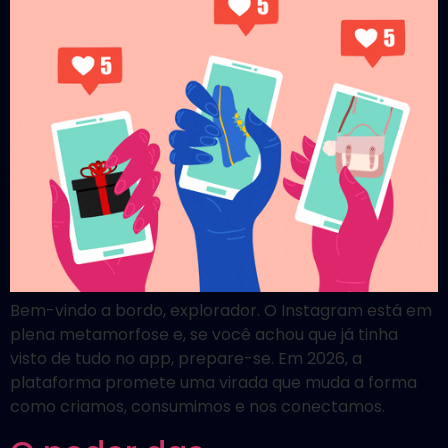
Bem-vindo a bordo, explorador. O Instagram está em
plena metamorfose e, se você achou que já tinha
visto de tudo no app, prepare-se. Em 2026, a
plataforma promete uma virada que muda a forma
como criamos, consumimos e nos conectamos.