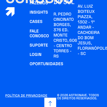
DO SUL
FAZEMOS
AV. LUIZ
BOITEUX
INSIGHTS
R. PEDRO
PIAZZA,
CINCINATO
CASES
1302 - 1º
BORGES,
ANDAR -
376 ED.
FALE
CACHOEIRA
MONTE
CONOSCO
DO BOM
CRISTO, 606
JESUS,
SUPORTE
- CENTRO
FLORIANÓPOLI
TORRES -
- SC
LOGIN
RS
OPORTUNIDADES
© 2026 ASTRONAVE. TODOS
POLÍTICA DE PRIVACIDADE
OS DIREITOS RESERVADOS.