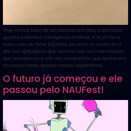
Hoje vamos falar de um assunto em alta, e um tanto
quanto polêmico: inteligência artificial. A IA já não é
mais coisa de filme futurista, ela está no nosso dia a
dia, nos aplicativos que usamos, nas recomendações
que recebemos e até nas campanhas que aparecem
na nossa frente quando menos esperamos.
O futuro já começou e ele
passou pelo NAUFest!