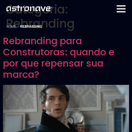
Categoria:
Rebranding
HOME
>
REBRANDING
Rebranding para
Construtoras: quando e
por que repensar sua
marca?