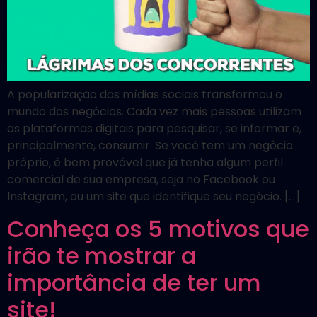
A popularização das mídias sociais transformou o
mundo dos negócios. Cada vez mais pessoas utilizam
as plataformas digitais para pesquisar, se informar e,
principalmente, consumir. Se você tem um negócio
próprio, é bem provável que já tenha algum perfil
comercial de sua empresa, seja no Facebook ou
Instagram, ou um site que identifique seu negócio. […]
Conheça os 5 motivos que
irão te mostrar a
importância de ter um
site!