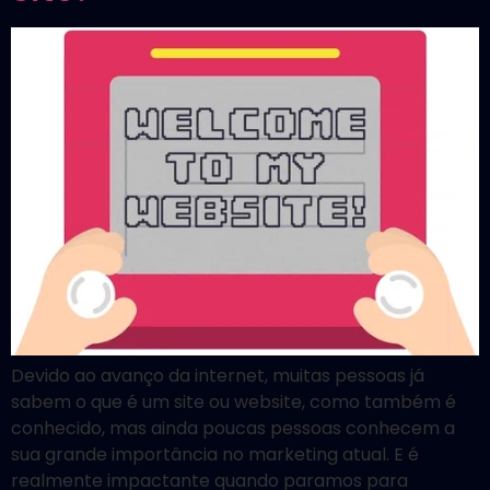
Devido ao avanço da internet, muitas pessoas já
sabem o que é um site ou website, como também é
conhecido, mas ainda poucas pessoas conhecem a
sua grande importância no marketing atual. E é
realmente impactante quando paramos para