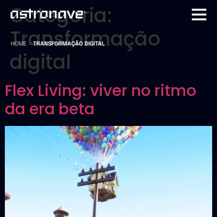
Categoria:
Transformação
HOME
>
TRANSFORMAÇÃO DIGITAL
digital
Flex Living: viver no ritmo
da era beta