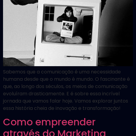
Sabemos que a comunicação é uma necessidade
humana desde que o mundo é mundo. O fascinante é
que, ao longo dos séculos, os meios de comunicação
evoluíram drasticamente. E é sobre essa incrível
jornada que vamos falar hoje. Vamos explorar juntos
essa história cheia de inovação e transformação!
Como empreender
através do Marketing