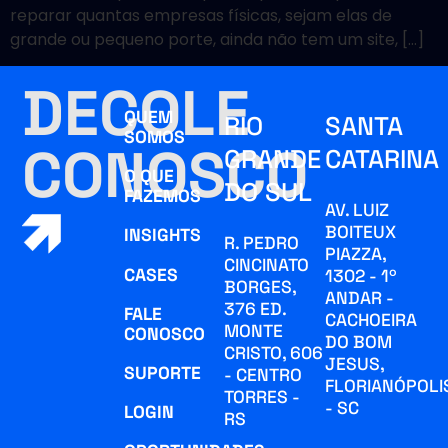
reparar quantas empresas físicas, sejam elas de
grande ou pequeno porte, ainda não tem um site, […]
DECOLE
QUEM
RIO
SANTA
SOMOS
CONOSCO
GRANDE
CATARINA
O QUE
DO SUL
FAZEMOS
AV. LUIZ
BOITEUX
INSIGHTS
R. PEDRO
PIAZZA,
CINCINATO
CASES
1302 - 1º
BORGES,
ANDAR -
376 ED.
FALE
CACHOEIRA
MONTE
CONOSCO
DO BOM
CRISTO, 606
JESUS,
SUPORTE
- CENTRO
FLORIANÓPOLI
TORRES -
- SC
LOGIN
RS