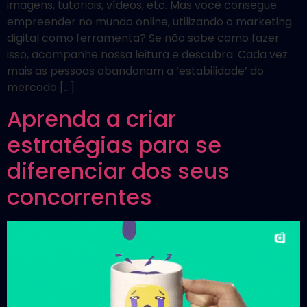
imagens, tutoriais, vídeos, etc. Mas você consegue
empreender no mundo online, utilizando o marketing
digital como ferramenta? Se não sabe como fazer
isso, acompanhe nossa leitura e descubra. Cada vez
mais as pessoas abandonam a ‘estabilidade’ do
mercado […]
Aprenda a criar
estratégias para se
diferenciar dos seus
concorrentes