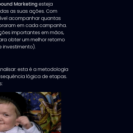
bound Marketing
esteja
odas as suas ações. Com
ssível acompanhar quantas
ompraram em cada campanha.
mações importantes em mãos,
ra obter um melhor retorno
e investimento).
 Analisar: esta é a metodologia
sequência lógica de etapas.
s: