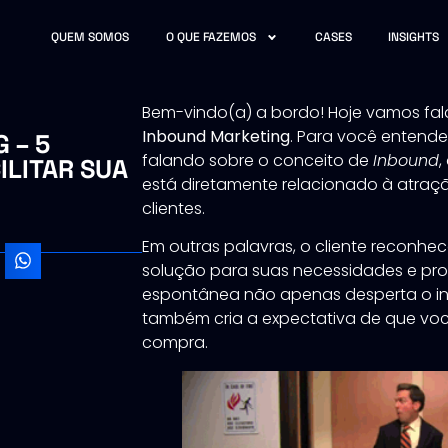
QUEM SOMOS
O QUE FAZEMOS
CASES
INSIGHTS
Bem-vindo(a) a bordo! Hoje vamos fal
Inbound Marketing
. Para você entend
 – 5
falando sobre o conceito de
Inbound
,
ILITAR SUA
está diretamente relacionado à atra
clientes.
Em outras palavras, o cliente reconh
solução para suas necessidades e pro
espontânea não apenas desperta o in
também cria a expectativa de que voc
compra.