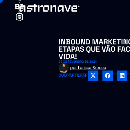
29°20'09.5"S 49°43'53.7"W
29°20'09.5"S 49°43'53.7"W
INBOUND MARKETING
ETAPAS QUE VÃO FAC
VIDA!
29 DE FEVEREIRO DE 2024
por
Larissa Brocca
COMPARTILHAR