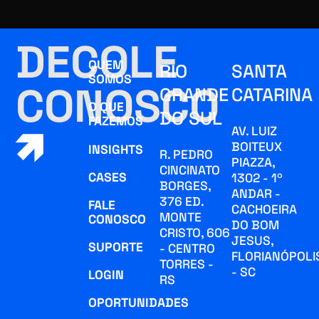
DECOLE
QUEM
RIO
SANTA
SOMOS
CONOSCO
GRANDE
CATARINA
O QUE
DO SUL
FAZEMOS
AV. LUIZ
BOITEUX
INSIGHTS
R. PEDRO
PIAZZA,
CINCINATO
CASES
1302 - 1º
BORGES,
ANDAR -
376 ED.
FALE
CACHOEIRA
MONTE
CONOSCO
DO BOM
CRISTO, 606
JESUS,
SUPORTE
- CENTRO
FLORIANÓPOLI
TORRES -
- SC
LOGIN
RS
OPORTUNIDADES