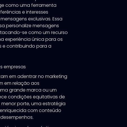
surge como uma ferramenta
eferências e interesses
r mensagens exclusivas. Essa
esa personalize mensagens
destacando-se como um recurso
a experiência única para os
is e contribuindo para a
es empresas
tam em adentrar no marketing
em em relação aos
ja uma grande marca ou um
rece condições equitativas de
menor porte, uma estratégia
e enriquecida com conteúdo
es desempenhos.