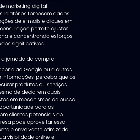
 de marketing digital
es relatórios fornecem dados
ações de e-mails e cliques em
 mensuração permite ajustar
iona e concentrando esforços
os significativos.
e a jornada da compra
ecorre ao Google ou a outros
 informações, perceba que os
curar produtos ou serviços
mesmo de decidirem quais
ostas em mecanismos de busca.
 oportunidade para as
m clientes potenciais ao
resa pode aproveitar essa
nte e envolvente otimizado
 visibilidade online e