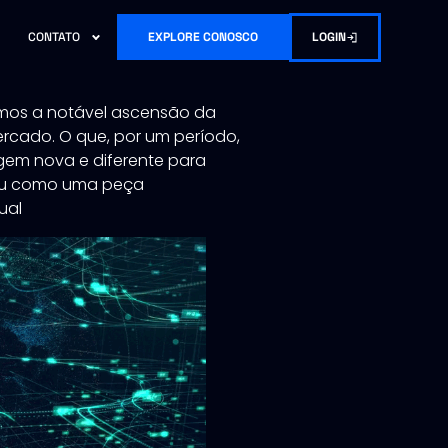
LOGIN
CONTATO
EXPLORE CONOSCO
emos a notável ascensão da
ercado. O que, por um período,
em nova e diferente para
ceu como uma peça
ual