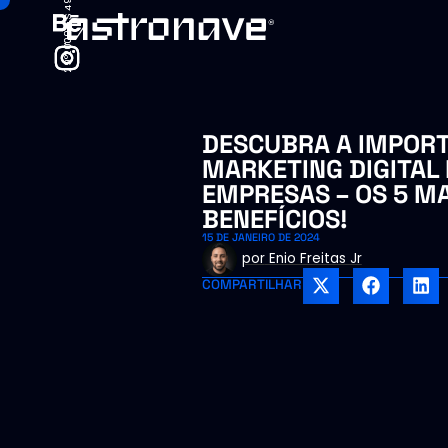
29°20'09.5"S 49°43'53.7"W
29°20'09.5"S 49°43'53.7"W
DESCUBRA A IMPORT
MARKETING DIGITAL 
EMPRESAS – OS 5 M
BENEFÍCIOS!
15 DE JANEIRO DE 2024
por
Enio Freitas Jr
COMPARTILHAR