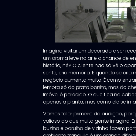
Imagina visitar um decorado e ser re
um aroma leve no ar e a chance de enc
história, né? O cliente não só vê o ap
sente, cria memória. E quando se cria
negócio aumenta muito. É como entra
lembra só do prato bonito, mas do chei
Imóvel é parecido. O que fica na cab
apenas a planta, mas como ele se imag
Vamos falar primeiro da audição, porq
valioso do que muita gente imagina. 
buzina e barulho de vizinho fazem part
ambiente tranquilo é um grande difere