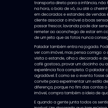
transporta direto para a infância, nã
na hora, o bolo de vó, ou até o cheiri
em decorados e estandes de vendas é
cliente associar o imóvel a boas sens
passar frescor, lavanda pode dar sen
remeter ao aconchego de estar em casa
de um jeito que as fotos nunca conseg
Paladar também entra na jogada. Pod
ver com imóvel, mas pensa comigo: o c
visita o estande, olha o decorado e 
café gostoso, provar um docinho ou a
experiência fica completa. O paladar
agradável. É como se o evento fosse 
convite para experimentar um estilo de 
diferença, porque no fim das contas 
imóvel, compra também a ideia de qua
E quando a gente junta todos os senti
incrível. Um decorado que tem música