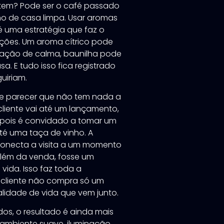
o tem? Pode ser o café passado
nho de casa limpa. Usar aromas
 uma estratégia que faz o
ações. Um aroma cítrico pode
sação de calma, baunilha pode
. E tudo isso fica registrado
uiriam.
e parecer que não tem nada a
liente vai até um lançamento,
depois é convidado a tomar um
té uma taça de vinho. A
 conecta a visita a um momento
além da venda, fosse um
vida. Isso faz toda a
o cliente não compra só um
lidade de vida que vem junto.
dos, o resultado é ainda mais
 ambiente suave, iluminação