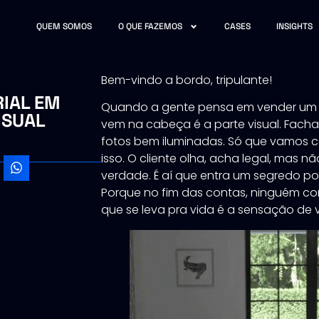
QUEM SOMOS
O QUE FAZEMOS
CASES
INSIGHTS
Bem-vindo a bordo, tripulante!
RIAL EM
Quando a gente pensa em vender um im
ISUAL
vem na cabeça é a parte visual. Fachad
fotos bem iluminadas. Só que vamos c
isso. O cliente olha, acha legal, mas 
verdade. É aí que entra um segredo pod
Porque no fim das contas, ninguém co
que se leva pra vida é a sensação de 