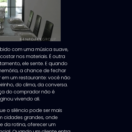
cebido com uma música suave,
ostar nos materiais. É outra
artamento, ele sente. E quando
 memória, a chance de fechar
r em um restaurante: você não
rinho, do clima, da conversa.
eça do comprador não é
inou vivendo ali.
ue o silêncio pode ser mais
Em cidades grandes, onde
e da rotina, oferecer um
ncial. Quando um cliente entra