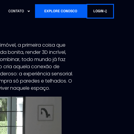
LOGIN
CONTATO
EXPLORE CONOSCO
óvel, a primeira coisa que
a bonita, render 3D incrível,
ombinar, todo mundo já faz
não cria aquela conexão de
eroso: a experiência sensorial.
mpra só paredes e telhados. O
viver naquele espaço.