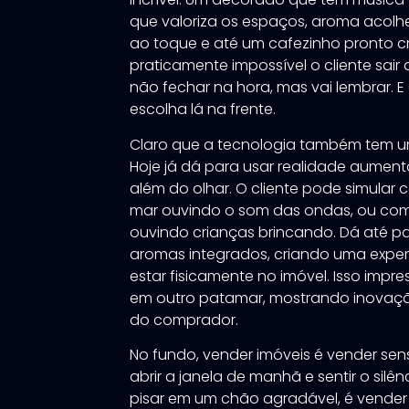
que valoriza os espaços, aroma acolh
ao toque e até um cafezinho pronto cri
praticamente impossível o cliente sair d
não fechar na hora, mas vai lembrar. E
escolha lá na frente.
Claro que a tecnologia também tem um
Hoje já dá para usar realidade aumenta
além do olhar. O cliente pode simular
mar ouvindo o som das ondas, ou com
ouvindo crianças brincando. Dá até par
aromas integrados, criando uma expe
estar fisicamente no imóvel. Isso impr
em outro patamar, mostrando inovaç
do comprador.
No fundo, vender imóveis é vender sen
abrir a janela de manhã e sentir o silê
pisar em um chão agradável, é vender 