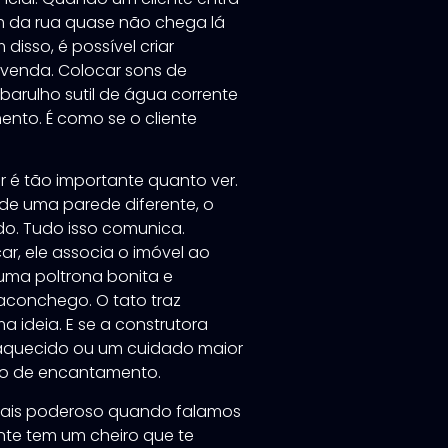
 da rua quase não chega lá
disso, é possível criar
 venda. Colocar sons de
arulho sutil de água corrente
nto. É como se o cliente
r é tão importante quanto ver.
 de uma parede diferente, o
do. Tudo isso comunica.
r, ele associa o imóvel ao
 uma poltrona bonita e
 aconchego. O tato traz
a ideia. E se a construtora
 aquecido ou um cuidado maior
tivo de encantamento.
o mais poderoso quando falamos
te tem um cheiro que te