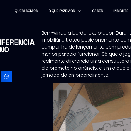
QUEM SOMOS
O QUE FAZEMOS
CASES
INSIGHTS
Bem-vindo a bordo, explorador! Dura
imobiliário tratou posicionamento com
IFERENCIA
campanha de lançamento bem produzi
NO
menos parecia funcionar. Só que o jo
realmente diferencia uma construtora
ela promete no anúncio, e sim o que e
jornada do empreendimento.