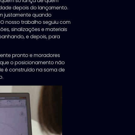
a quem só lança de quem
idade depois do lançamento.
m justamente quando
. O nosso trabalho seguiu com
s, sinalizações e materiais
anhando, e depois, para
ente pronto e moradores
e que o posicionamento não
le é construído na soma de
o.