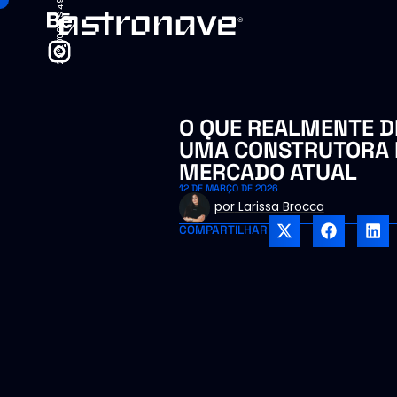
29°20'09.5"S 49°43'53.7"W
29°20'09.5"S 49°43'53.7"W
O QUE REALMENTE D
UMA CONSTRUTORA 
MERCADO ATUAL
12 DE MARÇO DE 2026
por
Larissa Brocca
COMPARTILHAR