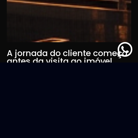
A jornada do cliente começa
antes da visita ao imóvel
por
Larissa Brocca
27 DE JULHO DE 2026
Hoje, ao se deparar com qualquer novidade, uma
busca rápida no Google dá início a uma pesquisa
para saciar a curiosidade do usuário. Ao utilizar as
redes sociais, anúncios e postagens impulsionadas
pelo algoritmo tendem a chegar em possíveis
clientes futuros.