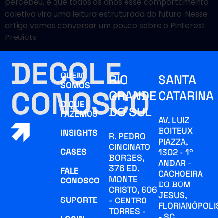
percebeu, é que todos os anos esse comportamento
coletivo vira uma leitura estruturada do futuro. Nesse
artigo vamos conversar um pouco sobre o Pinterest
Predicts
DECOLE
QUEM
RIO
SANTA
SOMOS
CONOSCO
GRANDE
CATARINA
O QUE
DO SUL
FAZEMOS
AV. LUIZ
BOITEUX
INSIGHTS
R. PEDRO
PIAZZA,
CINCINATO
CASES
1302 - 1º
BORGES,
ANDAR -
376 ED.
FALE
CACHOEIRA
MONTE
CONOSCO
DO BOM
CRISTO, 606
JESUS,
SUPORTE
- CENTRO
FLORIANÓPOLI
TORRES -
- SC