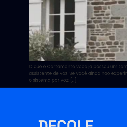
O que é Certamente você já passou um tempo
assistente de voz. Se você ainda não experim
o sistema por voz; […]
DECOLE