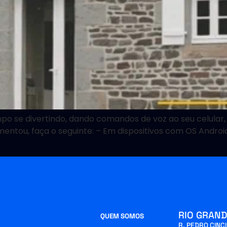
 se divertindo, dando comandos de voz ao seu celular, 
entou, faça o seguinte: – Em dispositivos com OS Android
RIO GRAND
QUEM SOMOS
R. PEDRO CINC