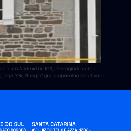
seja um Android ou IOS, interagindo com a
, diga “Ok, Google” que o aparelho vai ativar
E DO SUL
SANTA CATARINA
INATO BORGES,
AV. LUIZ BOITEUX PIAZZA, 1302 -