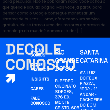
para pesquisar. Não te cobraram nada, você achou o
que queria e saiu da página. Mas você já parou para
pensar como o Google consegue monetizar um
sistema de buscas? Como, oferecendo um serviço
gratuito, ele se tornou uma das maiores empresas de
tecnologia do mundo? Vamos estudar […]
DECOLE
QUEM
RIO
SANTA
SOMOS
CONOSCO
GRANDE
CATARINA
O QUE
DO SUL
FAZEMOS
AV. LUIZ
BOITEUX
INSIGHTS
R. PEDRO
PIAZZA,
CINCINATO
CASES
1302 - 1º
BORGES,
ANDAR -
376 ED.
FALE
CACHOEIRA
MONTE
CONOSCO
DO BOM
CRISTO, 606