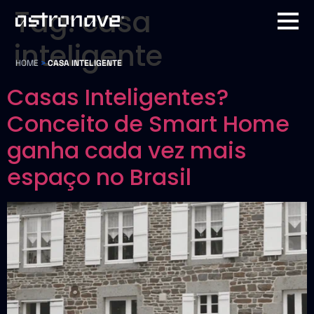
Tag:
casa
inteligente
HOME
>
CASA INTELIGENTE
Casas Inteligentes?
Conceito de Smart Home
ganha cada vez mais
espaço no Brasil