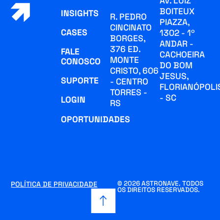
AV. LUIZ
BOITEUX
INSIGHTS
R. PEDRO
PIAZZA,
CINCINATO
CASES
1302 - 1º
BORGES,
ANDAR -
376 ED.
FALE
CACHOEIRA
MONTE
CONOSCO
DO BOM
CRISTO, 606
JESUS,
SUPORTE
- CENTRO
FLORIANÓPOLI
TORRES -
- SC
LOGIN
RS
OPORTUNIDADES
© 2026 ASTRONAVE. TODOS
POLÍTICA DE PRIVACIDADE
OS DIREITOS RESERVADOS.