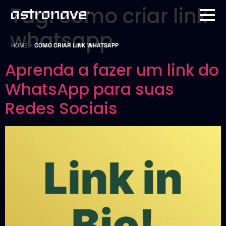
Tag:
como criar link
whatsapp
HOME
>
COMO CRIAR LINK WHATSAPP
Aprenda a fazer um link do
WhatsApp para suas
Redes Sociais