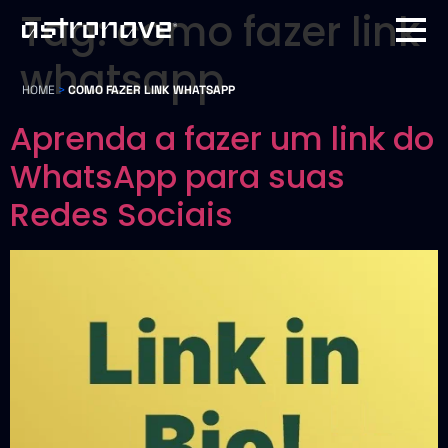
Tag:
como fazer link
whatsapp
HOME
>
COMO FAZER LINK WHATSAPP
Aprenda a fazer um link do
WhatsApp para suas
Redes Sociais