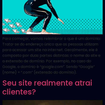
Para começar, vamos relembrar o que é um domínio:
Trata-se do endereço único que as pessoas utilizam
para acessar um site na internet. Geralmente, ele é
composto por duas partes distintas: o nome do site e
a extensão de domínio. Por exemplo, no caso do
Google, o domínio é “google.com”. Sendo “Google”
(nome) + “.com” (extensão do domínio).
Seu site realmente atrai
clientes?