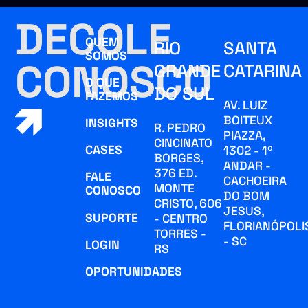
DECOLE
QUEM
RIO
SANTA
SOMOS
CONOSCO
GRANDE
CATARINA
O QUE
DO SUL
FAZEMOS
AV. LUIZ
BOITEUX
INSIGHTS
R. PEDRO
PIAZZA,
CINCINATO
CASES
1302 - 1º
BORGES,
ANDAR -
376 ED.
FALE
CACHOEIRA
MONTE
CONOSCO
DO BOM
CRISTO, 606
JESUS,
SUPORTE
- CENTRO
FLORIANÓPOLI
TORRES -
- SC
LOGIN
RS
OPORTUNIDADES