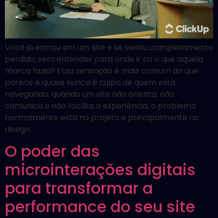
Você já entrou em um site e se sentiu completamente
perdido, sem entender para onde ir ou o que aquela
marca fazia? Essa sensação é mais comum do que
parece e quase nunca é culpa de quem está
navegando, quando um site não orienta, não
comunica e não facilita a experiência, o problema
normalmente está no projeto e principalmente no
design.
O poder das
microinterações digitais
para transformar a
performance do seu site