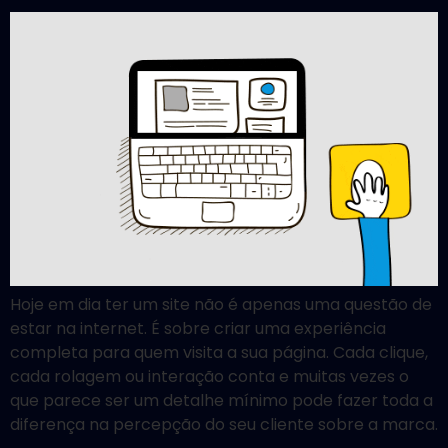
Hoje em dia ter um site não é apenas uma questão de
estar na internet. É sobre criar uma experiência
completa para quem visita a sua página. Cada clique,
cada rolagem ou interação conta e muitas vezes o
que parece ser um detalhe mínimo pode fazer toda a
diferença na percepção do seu cliente sobre a marca.