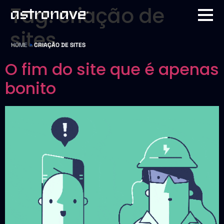
Tag:
criação de
sites
HOME
>
CRIAÇÃO DE SITES
O fim do site que é apenas
bonito