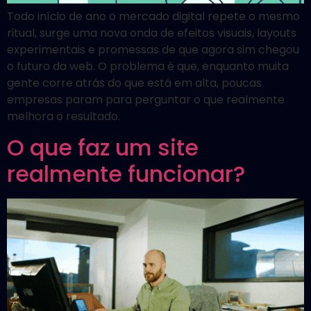
Todo início de ano o mercado digital repete o mesmo
ritual, surge uma nova onda de efeitos visuais, layouts
experimentais e promessas de que agora sim chegou
o futuro da web. O problema é que, enquanto muita
gente corre atrás do que está em alta, poucas
empresas param para perguntar o que realmente
melhora o resultado.
O que faz um site
realmente funcionar?