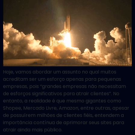
Hoje, vamos abordar um assunto no qual muitos
acreditam ser um esforço apenas para pequenas
empresas, pois “grandes empresas não necessitam
de esforços significativos para atrair clientes”. No
entanto, a realidade é que mesmo gigantes como
Shopee, Mercado Livre, Amazon, entre outras, apesar
de possuírem milhões de clientes fiéis, entendem a
importância contínua de aprimorar seus sites para
atrair ainda mais público.