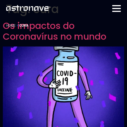
Tag:
cura
Os impactos do
HOME
>
CURA
Coronavírus no mundo