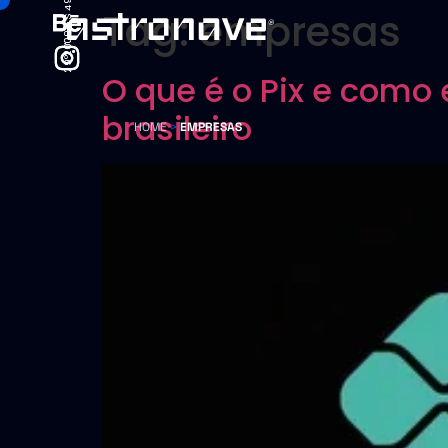
29°20'09.5"S 49°43'53.7"W
29°20'09.5"S 49°43'53.7"W
Tag:
empresas
O que é o Pix e como
brasileiro
HOME
>
EMPRESAS