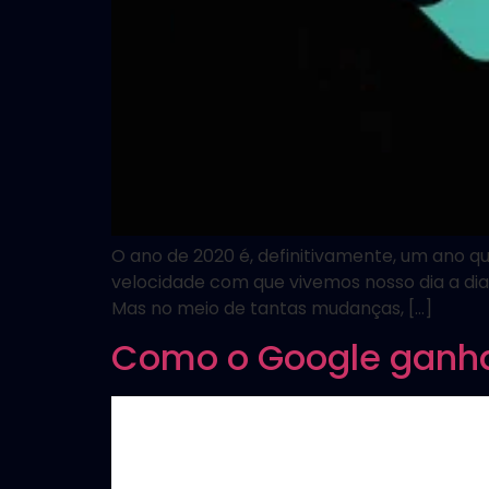
O ano de 2020 é, definitivamente, um ano q
velocidade com que vivemos nosso dia a dia 
Mas no meio de tantas mudanças, […]
Como o Google ganha