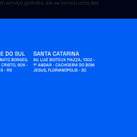
serviço gratuito, ele se tornou uma das
E DO SUL
SANTA CATARINA
INATO BORGES,
AV. LUIZ BOITEUX PIAZZA, 1302 -
 CRISTO, 606 -
1º ANDAR - CACHOEIRA DO BOM
S - RS
JESUS, FLORIANÓPOLIS - SC