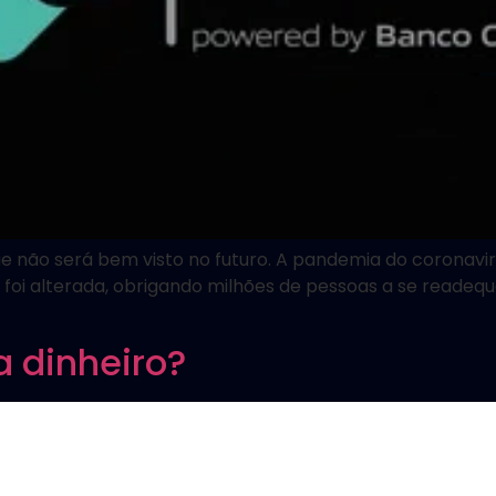
ue não será bem visto no futuro. A pandemia do coronavi
foi alterada, obrigando milhões de pessoas a se readequ
 dinheiro?