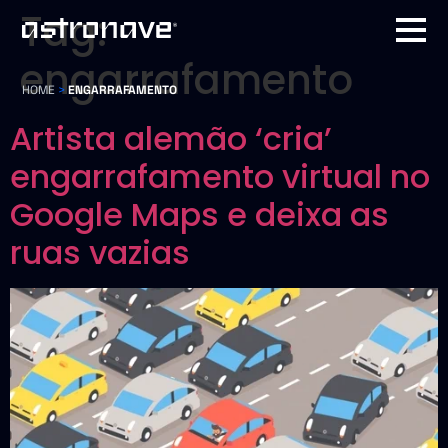
Tag:
engarrafamento
HOME
>
ENGARRAFAMENTO
Artista alemão ‘cria’
engarrafamento virtual no
Google Maps e deixa as
ruas vazias