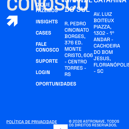
CONOSCO
O QUE
DO SUL
FAZEMOS
AV. LUIZ
BOITEUX
INSIGHTS
R. PEDRO
PIAZZA,
CINCINATO
CASES
1302 - 1º
BORGES,
ANDAR -
376 ED.
FALE
CACHOEIRA
MONTE
CONOSCO
DO BOM
CRISTO, 606
JESUS,
SUPORTE
- CENTRO
FLORIANÓPOLI
TORRES -
- SC
LOGIN
RS
OPORTUNIDADES
© 2026 ASTRONAVE. TODOS
POLÍTICA DE PRIVACIDADE
OS DIREITOS RESERVADOS.