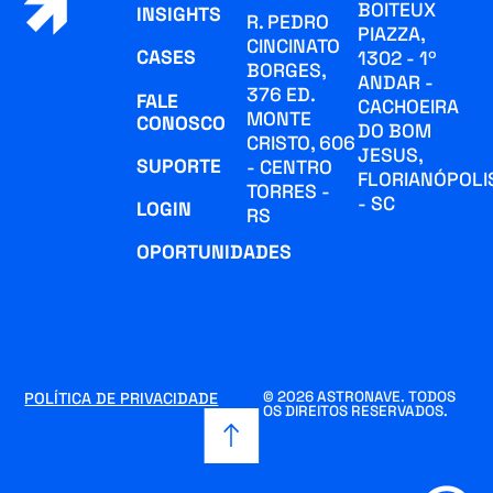
BOITEUX
INSIGHTS
R. PEDRO
PIAZZA,
CINCINATO
CASES
1302 - 1º
BORGES,
ANDAR -
376 ED.
FALE
CACHOEIRA
MONTE
CONOSCO
DO BOM
CRISTO, 606
JESUS,
SUPORTE
- CENTRO
FLORIANÓPOLI
TORRES -
- SC
LOGIN
RS
OPORTUNIDADES
© 2026 ASTRONAVE. TODOS
POLÍTICA DE PRIVACIDADE
OS DIREITOS RESERVADOS.