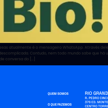
as atualmente é o mensageiro WhatsApp. Através dele é
 e descomplicada. Contudo, nem todo mundo sabe que há 
 de conversa do […]
RIO GRAND
QUEM SOMOS
R. PEDRO CINC
376 ED. MONTE
O QUE FAZEMOS
CENTRO TORRE