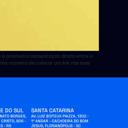
 possível a comunicação direta entre a
uma maneira de colocar um link nas suas
E DO SUL
SANTA CATARINA
INATO BORGES,
AV. LUIZ BOITEUX PIAZZA, 1302 -
 CRISTO, 606 -
1º ANDAR - CACHOEIRA DO BOM
S - RS
JESUS, FLORIANÓPOLIS - SC