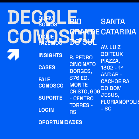
DECOLE
QUEM
RIO
SANTA
SOMOS
CONOSCO
GRANDE
CATARINA
O QUE
DO SUL
FAZEMOS
AV. LUIZ
BOITEUX
INSIGHTS
R. PEDRO
PIAZZA,
CINCINATO
CASES
1302 - 1º
BORGES,
ANDAR -
376 ED.
FALE
CACHOEIRA
MONTE
CONOSCO
DO BOM
CRISTO, 606
JESUS,
SUPORTE
- CENTRO
FLORIANÓPOLI
TORRES -
- SC
LOGIN
RS
OPORTUNIDADES