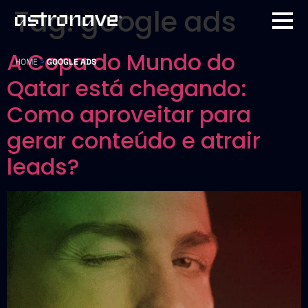
Tag:
google ads
A Copa do Mundo do
HOME
>
GOOGLE ADS
Qatar está chegando:
Como aproveitar para
gerar conteúdo e atrair
leads?