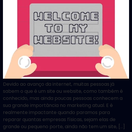
Devido ao avanço da internet, muitas pessoas já
sabem o que é um site ou website, como também é
conhecido, mas ainda poucas pessoas conhecem a
sua grande importância no marketing atual. E é
realmente impactante quando paramos para
reparar quantas empresas físicas, sejam elas de
grande ou pequeno porte, ainda não tem um site, […]