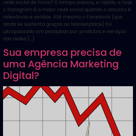
rede social de fotos? O tempo passou, e rápido, e hoje
o Instagram é a maior rede social quando o assunto é
relevância e vendas. Até mesmo o Facebook (que
ainda se sustenta graças ao Marketplace) foi
ultrapassado em pesquisas por produtos e serviços
nas redes […]
Sua empresa precisa de
uma Agência Marketing
Digital?