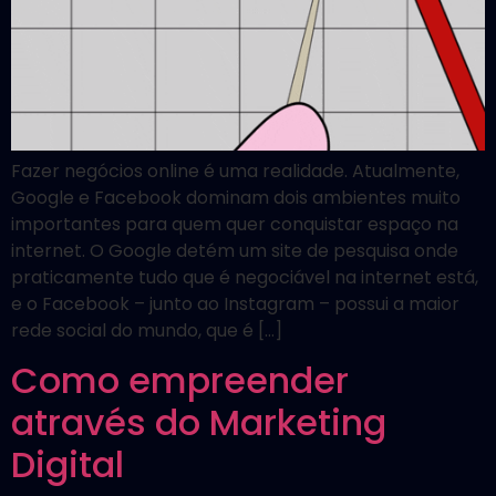
Fazer negócios online é uma realidade. Atualmente,
Google e Facebook dominam dois ambientes muito
importantes para quem quer conquistar espaço na
internet. O Google detém um site de pesquisa onde
praticamente tudo que é negociável na internet está,
e o Facebook – junto ao Instagram – possui a maior
rede social do mundo, que é […]
Como empreender
através do Marketing
Digital