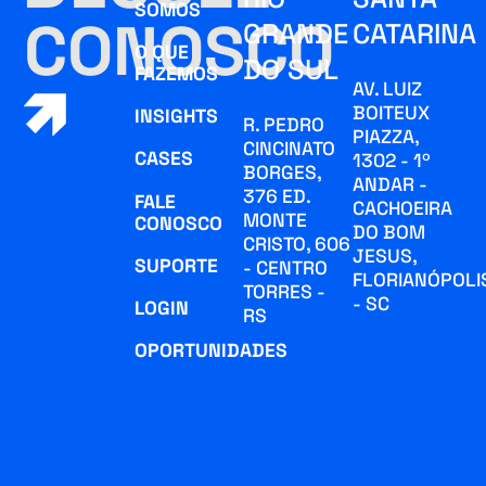
SOMOS
CONOSCO
GRANDE
CATARINA
O QUE
DO SUL
FAZEMOS
AV. LUIZ
BOITEUX
INSIGHTS
R. PEDRO
PIAZZA,
CINCINATO
CASES
1302 - 1º
BORGES,
ANDAR -
376 ED.
FALE
CACHOEIRA
MONTE
CONOSCO
DO BOM
CRISTO, 606
JESUS,
SUPORTE
- CENTRO
FLORIANÓPOLI
TORRES -
- SC
LOGIN
RS
OPORTUNIDADES