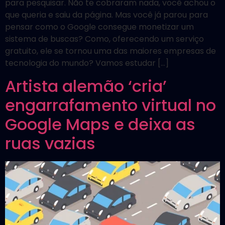
para pesquisar. Não te cobraram nada, você achou o
que queria e saiu da página. Mas você já parou para
pensar como o Google consegue monetizar um
sistema de buscas? Como, oferecendo um serviço
gratuito, ele se tornou uma das maiores empresas de
tecnologia do mundo? Vamos estudar […]
Artista alemão ‘cria’
engarrafamento virtual no
Google Maps e deixa as
ruas vazias