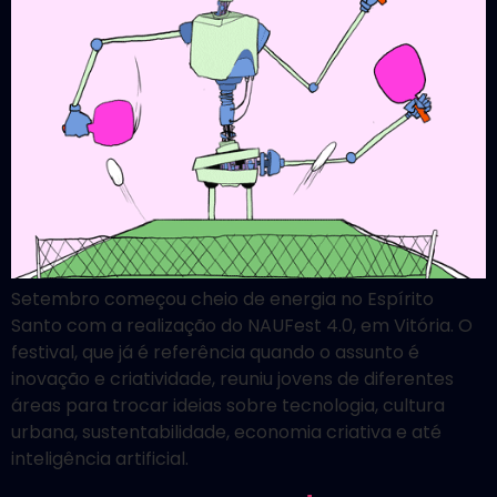
Setembro começou cheio de energia no Espírito
Santo com a realização do NAUFest 4.0, em Vitória. O
festival, que já é referência quando o assunto é
inovação e criatividade, reuniu jovens de diferentes
áreas para trocar ideias sobre tecnologia, cultura
urbana, sustentabilidade, economia criativa e até
inteligência artificial.