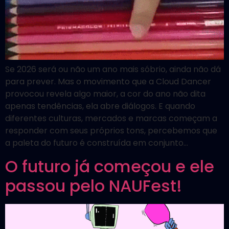
Se 2026 será ou não um ano mais sóbrio, ainda não dá
para prever. Mas o movimento que a Cloud Dancer
provocou revela algo maior, a cor do ano não dita
apenas tendências, ela abre diálogos. E quando
diferentes culturas, mercados e marcas começam a
responder com seus próprios tons, percebemos que
a paleta do futuro é construída em conjunto…
O futuro já começou e ele
passou pelo NAUFest!