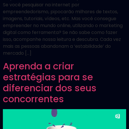
Se você pesquisar na internet por
empreendedorismo, pipocarão milhares de textos,
imagens, tutoriais, vídeos, etc. Mas você consegue
empreender no mundo online, utilizando o marketing
digital como ferramenta? Se não sabe como fazer
isso, acompanhe nossa leitura e descubra. Cada vez
mais as pessoas abandonam a ‘estabilidade’ do
mercado […]
Aprenda a criar
estratégias para se
diferenciar dos seus
concorrentes