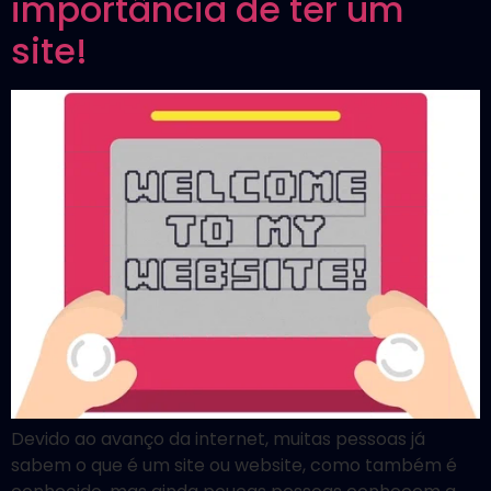
importância de ter um
site!
Devido ao avanço da internet, muitas pessoas já
sabem o que é um site ou website, como também é