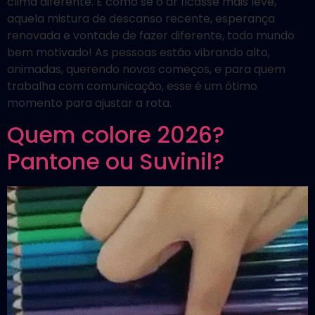
clima diferente. É como se o ar ficasse mais leve,
aquela mistura de descanso recente, esperança
renovada e vontade de fazer diferente, todo mundo
bem motivado! As pessoas estão vibrando alto,
animadas, querendo novos começos, e para quem
trabalha com comunicação, esse é um ótimo
momento para ajustar a rota.
Quem colore 2026?
Pantone ou Suvinil?