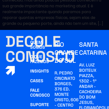
conhecido, mas ainda poucas pessoas conhecem a
sua grande importância no marketing atual. E é
realmente impactante quando paramos para
reparar quantas empresas físicas, sejam elas de
grande ou pequeno porte, ainda não tem um site, […]
DECOLE
QUEM
RIO
SANTA
SOMOS
CONOSCO
GRANDE
CATARINA
O QUE
DO SUL
FAZEMOS
AV. LUIZ
BOITEUX
INSIGHTS
R. PEDRO
PIAZZA,
CINCINATO
CASES
1302 - 1º
BORGES,
ANDAR -
376 ED.
FALE
CACHOEIRA
MONTE
CONOSCO
DO BOM
CRISTO, 606
JESUS,
SUPORTE
- CENTRO
FLORIANÓPOLI