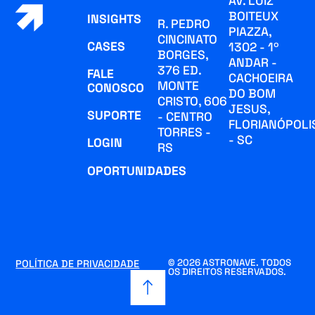
AV. LUIZ
BOITEUX
INSIGHTS
R. PEDRO
PIAZZA,
CINCINATO
CASES
1302 - 1º
BORGES,
ANDAR -
376 ED.
FALE
CACHOEIRA
MONTE
CONOSCO
DO BOM
CRISTO, 606
JESUS,
SUPORTE
- CENTRO
FLORIANÓPOLI
TORRES -
- SC
LOGIN
RS
OPORTUNIDADES
© 2026 ASTRONAVE. TODOS
POLÍTICA DE PRIVACIDADE
OS DIREITOS RESERVADOS.