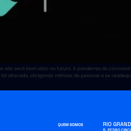
ue não será bem visto no futuro. A pandemia do coronavi
foi alterada, obrigando milhões de pessoas a se readequ
RIO GRAND
QUEM SOMOS
R. PEDRO CINC