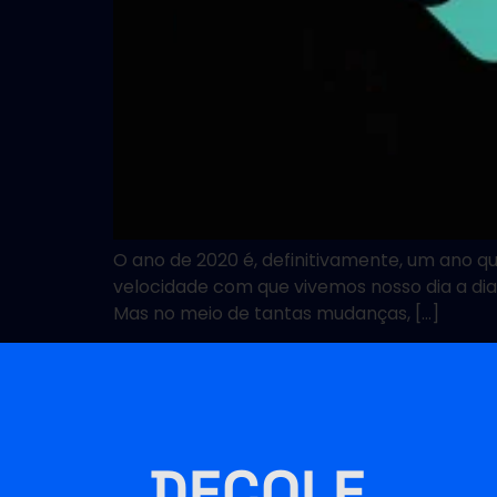
O ano de 2020 é, definitivamente, um ano q
velocidade com que vivemos nosso dia a dia 
Mas no meio de tantas mudanças, […]
DECOLE