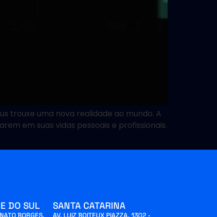
rus trouxe uma nova realidade ao mundo. A
arem em suas vidas pessoais e profissionais.
E DO SUL
SANTA CATARINA
INATO BORGES,
AV. LUIZ BOITEUX PIAZZA, 1302 -