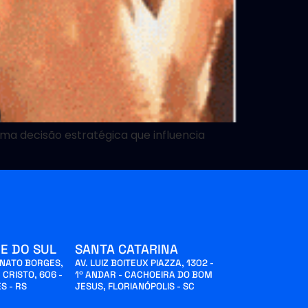
ma decisão estratégica que influencia
E DO SUL
SANTA CATARINA
INATO BORGES,
AV. LUIZ BOITEUX PIAZZA, 1302 -
 CRISTO, 606 -
1º ANDAR - CACHOEIRA DO BOM
S - RS
JESUS, FLORIANÓPOLIS - SC