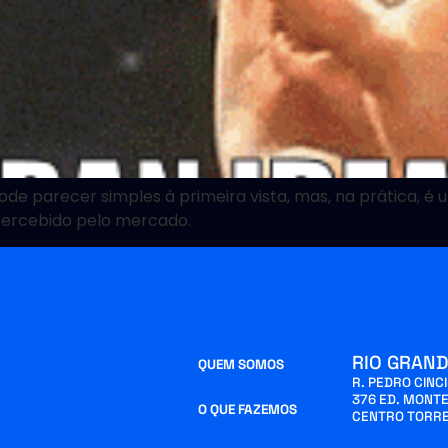
parecer simples à primeira vista, mas, na prática, é u
percebido pelo mercado.
RIO GRAND
QUEM SOMOS
R. PEDRO CINC
376 ED. MONTE
O QUE FAZEMOS
CENTRO TORRE