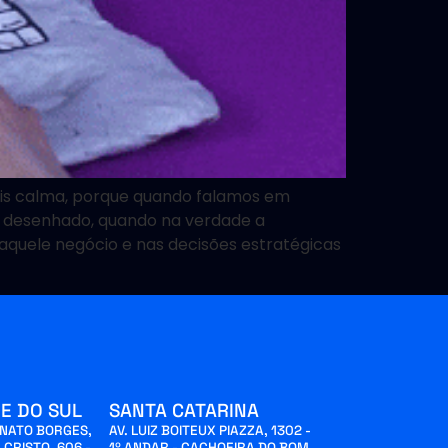
mais calma, porque quando falamos em
em desenhado, quando na verdade a
 aquele negócio e nas decisões estratégicas
E DO SUL
SANTA CATARINA
INATO BORGES,
AV. LUIZ BOITEUX PIAZZA, 1302 -
 CRISTO, 606 -
1º ANDAR - CACHOEIRA DO BOM