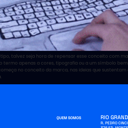
gotipo, talvez seja hora de repensar esse conceito com 
a o termo apenas a cores, tipografia ou a um símbolo b
a começa no conceito da marca, nas ideias que sustentam
.
RIO GRAND
QUEM SOMOS
R. PEDRO CINC
376 ED. MONTE