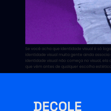
Se você acha que identidade visual é só lo
identidade visual muita gente ainda associ
identidade visual não começa no visual, el
que vêm antes de qualquer escolha estética
DECOLE