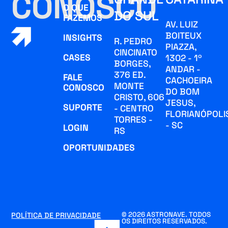
CONOSCO
O QUE
DO SUL
FAZEMOS
AV. LUIZ
BOITEUX
INSIGHTS
R. PEDRO
PIAZZA,
CINCINATO
CASES
1302 - 1º
BORGES,
ANDAR -
376 ED.
FALE
CACHOEIRA
MONTE
CONOSCO
DO BOM
CRISTO, 606
JESUS,
SUPORTE
- CENTRO
FLORIANÓPOLI
TORRES -
- SC
LOGIN
RS
OPORTUNIDADES
© 2026 ASTRONAVE. TODOS
POLÍTICA DE PRIVACIDADE
OS DIREITOS RESERVADOS.