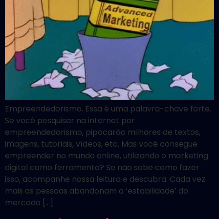
Empreendedorismo. Essa é uma palavra-chave forte.
Se você pesquisar na internet por
empreendedorismo, pipocarão milhares de textos,
imagens, tutoriais, vídeos, etc. Mas você consegue
empreender no mundo online, utilizando o marketing
digital como ferramenta? Se não sabe como fazer
isso, acompanhe nossa leitura e descubra. Cada vez
mais as pessoas abandonam a ‘estabilidade’ do
mercado […]