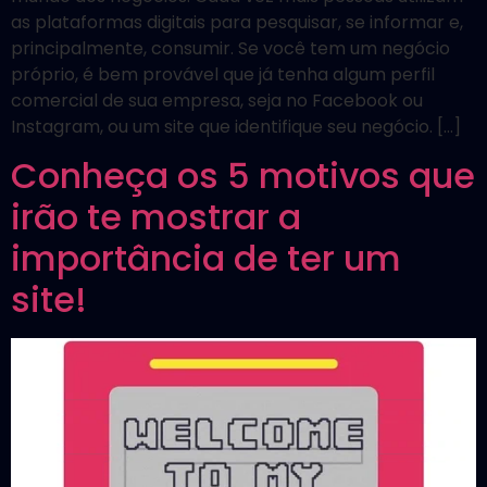
as plataformas digitais para pesquisar, se informar e,
principalmente, consumir. Se você tem um negócio
próprio, é bem provável que já tenha algum perfil
comercial de sua empresa, seja no Facebook ou
Instagram, ou um site que identifique seu negócio. […]
Conheça os 5 motivos que
irão te mostrar a
importância de ter um
site!