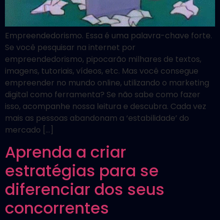
Empreendedorismo. Essa é uma palavra-chave forte.
Se você pesquisar na internet por
empreendedorismo, pipocarão milhares de textos,
imagens, tutoriais, vídeos, etc. Mas você consegue
empreender no mundo online, utilizando o marketing
digital como ferramenta? Se não sabe como fazer
isso, acompanhe nossa leitura e descubra. Cada vez
mais as pessoas abandonam a ‘estabilidade’ do
mercado […]
Aprenda a criar
estratégias para se
diferenciar dos seus
concorrentes