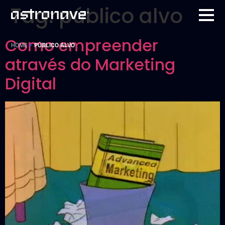
Tag:
público alvo
Como empreender
HOME
>
PÚBLICO ALVO
através do Marketing
Digital