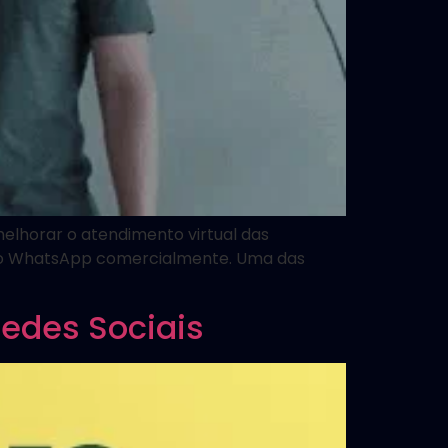
elhorar o atendimento virtual das
am o WhatsApp comercialmente. Uma das
Redes Sociais