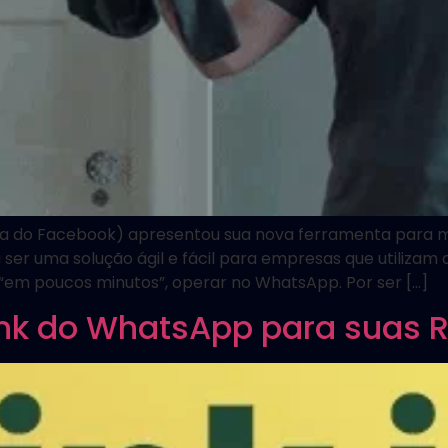
dora do Facebook) apresentou sua nova ferramenta para m
ser uma solução ágil e fácil para empresas que utiliz
em poucos minutos”, operar no WhatsApp. Por ser […]
ink do WhatsApp para suas 