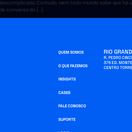
 e descomplicada. Contudo, nem todo mundo sabe que há 
 de conversa do […]
RIO GRAND
QUEM SOMOS
R. PEDRO CINC
376 ED. MONTE
O QUE FAZEMOS
CENTRO TORRE
INSIGHTS
CASES
FALE CONOSCO
SUPORTE