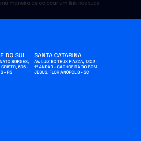
uma maneira de colocar um link nas suas
E DO SUL
SANTA CATARINA
INATO BORGES,
AV. LUIZ BOITEUX PIAZZA, 1302 -
 CRISTO, 606 -
1º ANDAR - CACHOEIRA DO BOM
S - RS
JESUS, FLORIANÓPOLIS - SC