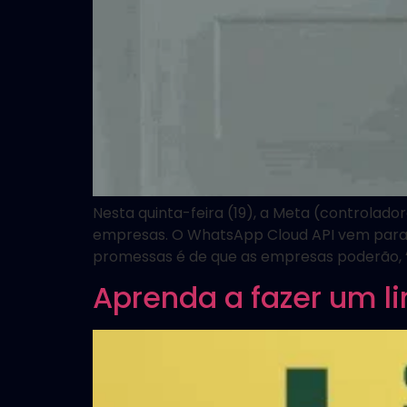
Nesta quinta-feira (19), a Meta (controla
empresas. O WhatsApp Cloud API vem para 
promessas é de que as empresas poderão, “
Aprenda a fazer um l