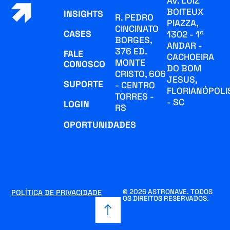
AV. LUIZ
BOITEUX
INSIGHTS
R. PEDRO
PIAZZA,
CINCINATO
CASES
1302 - 1º
BORGES,
ANDAR -
376 ED.
FALE
CACHOEIRA
MONTE
CONOSCO
DO BOM
CRISTO, 606
JESUS,
SUPORTE
- CENTRO
FLORIANÓPOLI
TORRES -
- SC
LOGIN
RS
OPORTUNIDADES
© 2026 ASTRONAVE. TODOS
POLÍTICA DE PRIVACIDADE
OS DIREITOS RESERVADOS.