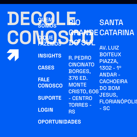
DECOLE
QUEM
RIO
SANTA
SOMOS
CONOSCO
GRANDE
CATARINA
O QUE
DO SUL
FAZEMOS
AV. LUIZ
BOITEUX
INSIGHTS
R. PEDRO
PIAZZA,
CINCINATO
CASES
1302 - 1º
BORGES,
ANDAR -
376 ED.
FALE
CACHOEIRA
MONTE
CONOSCO
DO BOM
CRISTO, 606
JESUS,
SUPORTE
- CENTRO
FLORIANÓPOLI
TORRES -
- SC
LOGIN
RS
OPORTUNIDADES