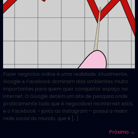
Fazer negócios online é uma realidade. Atualmente,
Google e Facebook dominam dois ambientes muito
importantes para quem quer conquistar espaço na
internet. O Google detém um site de pesquisa onde
praticamente tudo que é negociável na internet está,
e o Facebook – junto ao Instagram – possui a maior
rede social do mundo, que é […]
Próximo
→