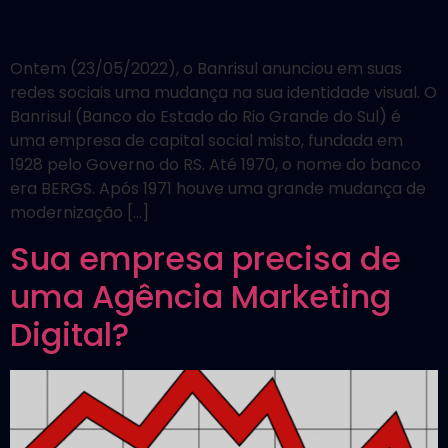
Ontem (23/05/2022), o Banrisul anunciou em suas
redes sociais uma mudança na sua identidade visual. O
Banrisul (Banco do Estado do Rio Grande do Sul) é
uma empresa de capital social misto, fundada em
1928 pelo Governo do RS. Até 1970, o nome do banco
era BERGS. Após 1971 houve uma grande mudança de
modernização […]
Sua empresa precisa de
uma Agência Marketing
Digital?