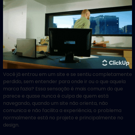
Você já entrou em um site e se sentiu completamente
perdido, sem entender para onde ir ou o que aquela
marca fazia? Essa sensação é mais comum do que
parece e quase nunca é culpa de quem está
navegando, quando um site não orienta, não
comunica e não facilita a experiência, o problema
normalmente está no projeto e principalmente no
design.