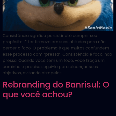
Consistência significa persistir até cumprir seu
propósito. É ter firmeza em suas atitudes para não
perder o foco. O problema é que muitos confundem
esse processo com “pressa”. Consistência é foco, não
pressa. Quando você tem um foco, você traça um
caminho e precisa segui-lo para alcançar seus
objetivos, evitando atropelos.
Rebranding do Banrisul: O
que você achou?