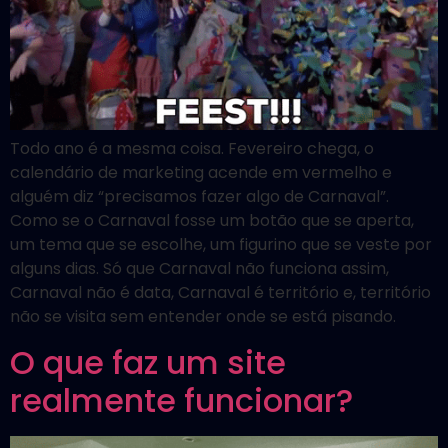
Todo ano é a mesma coisa. Fevereiro chega, o
calendário de marketing acende em vermelho e
alguém diz “precisamos fazer algo de Carnaval”.
Como se o Carnaval fosse um botão que se aperta,
um tema que se escolhe, um figurino que se veste por
alguns dias. Só que Carnaval não funciona assim,
Carnaval não é data, Carnaval é território e, território
não se visita sem entender onde se está pisando.
O que faz um site
realmente funcionar?