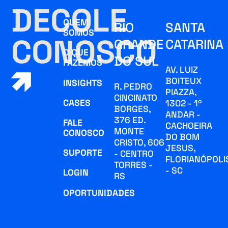
DECOLE
QUEM
RIO
SANTA
SOMOS
CONOSCO
GRANDE
CATARINA
O QUE
DO SUL
FAZEMOS
AV. LUIZ
BOITEUX
INSIGHTS
R. PEDRO
PIAZZA,
CINCINATO
CASES
1302 - 1º
BORGES,
ANDAR -
376 ED.
FALE
CACHOEIRA
MONTE
CONOSCO
DO BOM
CRISTO, 606
JESUS,
SUPORTE
- CENTRO
FLORIANÓPOLI
TORRES -
- SC
LOGIN
RS
OPORTUNIDADES