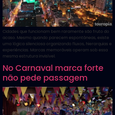
Cidades que funcionam bem raramente são fruto do
acaso. Mesmo quando parecem espontâneas, existe
uma lógica silenciosa organizando fluxos, hierarquias e
experiências. Marcas memoráveis operam sob essa
mesma estrutura invisível.
No Carnaval marca forte
não pede passagem