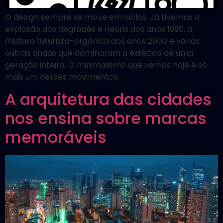
O design sempre se move em ciclos. Já tivemos a
explosão dos degradês e neons dos anos 1990, a
mistura futurista-orgânica dos anos 2000 e várias
outras ondas que dominaram a estética de uma
geração inteira. O minimalismo que vemos hoje é só
mais um desses movimentos.
A arquitetura das cidades
nos ensina sobre marcas
memoráveis