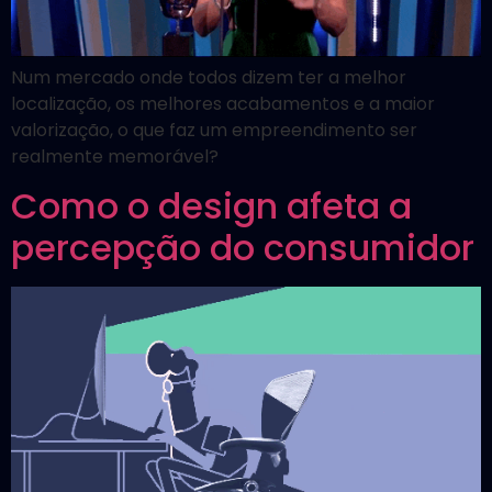
Num mercado onde todos dizem ter a melhor
localização, os melhores acabamentos e a maior
valorização, o que faz um empreendimento ser
realmente memorável?
Como o design afeta a
percepção do consumidor