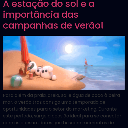
A estação do sol e a
importância das
campanhas de verão!
Para além da praia, areia, sol e água de coco à beira-
mar, o verão traz consigo uma temporada de
oportunidades para o setor do marketing. Durante
este período, surge a ocasião ideal para se conectar
com os consumidores que buscam momentos de