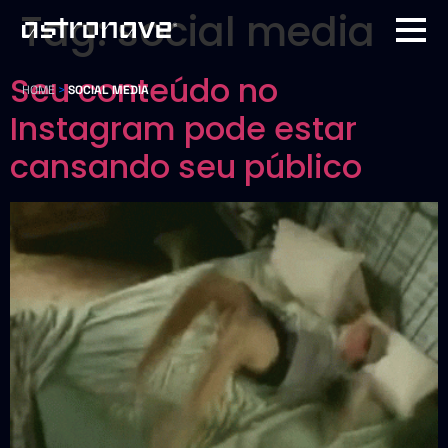
Tag:
social media
Seu conteúdo no
HOME
>
SOCIAL MEDIA
Instagram pode estar
cansando seu público