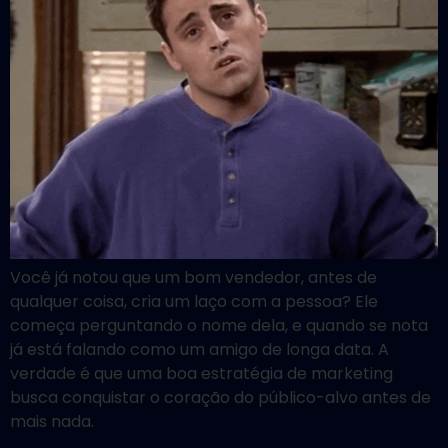
Você já notou que um bom vendedor, antes de
qualquer coisa, cria um laço com a pessoa? Ele
começa perguntando o nome dela, e quando se nota
já está falando como um amigo de longa data. A
verdade é que uma boa estratégia de marketing
busca conquistar o coração do público-alvo antes de
mais nada.